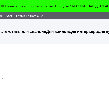
! На весь товар торговой марки "HomyTex" БЕСПЛАТНАЯ ДОСТАВКА!
ия
Блог
Отзывы о магазине
ль
Текстиль для спальни
Для ванной
Для интерьера
Для к