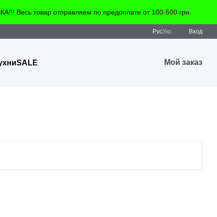
!! Весь товар отправляем по предоплате от 100-500 грн.
Рус
Укр
Вход
Мой заказ
ухни
SALE