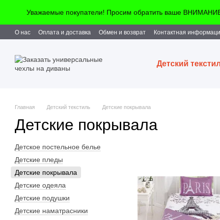
Перейти к основному контенту
Уважаемые покупатели! Просим обратить ваше ВНИМАНИЕ!!
О нас
Оплата и доставка
Обмен и возврат
Контактная информац
Детский тексти
Главная
Детский текстиль
Детские покрывала
Детские покрывала
Детское постельное белье
Детские пледы
Детские покрывала
Детские одеяла
Детские подушки
Детские наматрасники