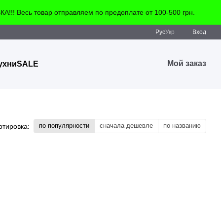
!! Весь товар отправляем по предоплате от 100-500 грн.
Рус
Укр
Вход
Мой заказ
ухни
SALE
по популярности
сначала дешевле
по названию
ртировка: