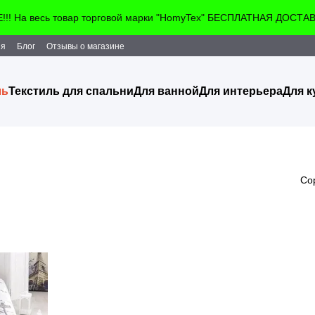
! На весь товар торговой марки "HomyTex" БЕСПЛАТНАЯ ДОСТАВКА!
ия
Блог
Отзывы о магазине
ль
Текстиль для спальни
Для ванной
Для интерьера
Для к
Со