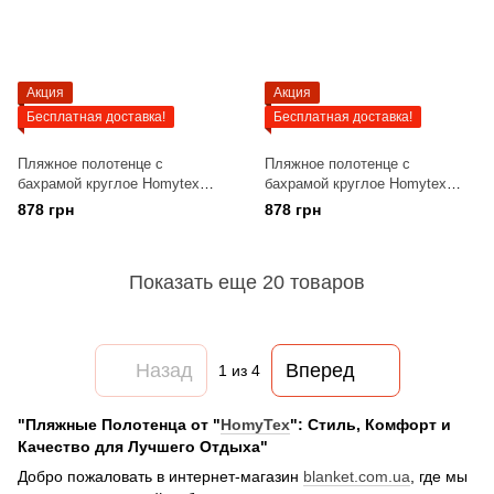
Акция
Акция
Бесплатная доставка!
Бесплатная доставка!
Пляжное полотенце с
Пляжное полотенце с
бахрамой круглое Homytex
бахрамой круглое Homytex
150*150 Лакомка
150*150 Релакс
878 грн
878 грн
Показать еще 20 товаров
Назад
Вперед
1
из 4
"Пляжные Полотенца от "
HomyTex
": Стиль, Комфорт и
Качество для Лучшего Отдыха"
Добро пожаловать в интернет-магазин
blanket.com.ua
, где мы