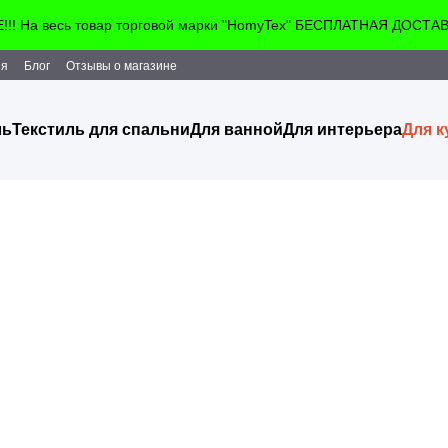
! На весь товар торговой марки "HomyTex" БЕСПЛАТНАЯ ДОСТАВКА!
ия
Блог
Отзывы о магазине
ль
Текстиль для спальни
Для ванной
Для интерьера
Для к