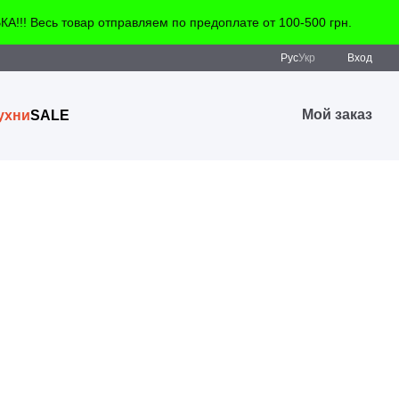
!! Весь товар отправляем по предоплате от 100-500 грн.
Рус
Укр
Вход
Мой заказ
ухни
SALE