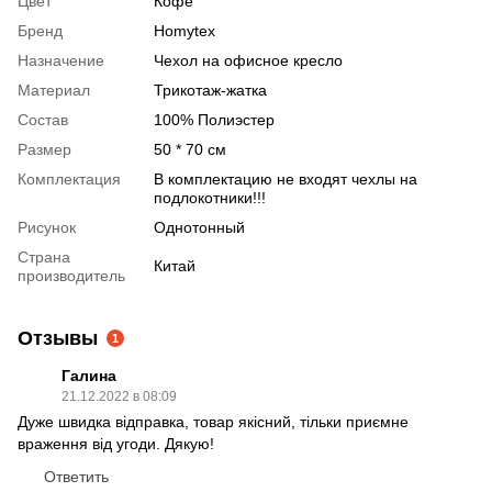
Цвет
Кофе
Бренд
Homytex
Назначение
Чехол на офисное кресло
Материал
Трикотаж-жатка
Состав
100% Полиэстер
Размер
50 * 70 см
Комплектация
В комплектацию не входят чехлы на
подлокотники!!!
Рисунок
Однотонный
Страна
Китай
производитель
Отзывы
1
Галина
21.12.2022 в 08:09
Дуже швидка відправка, товар якісний, тільки приємне
враження від угоди. Дякую!
Ответить