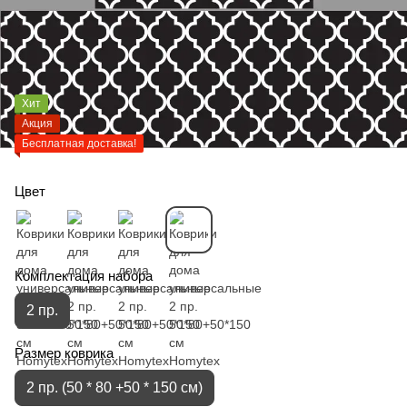
Хит
Акция
Бесплатная доставка!
Цвет
Комплектация набора
2 пр.
Размер коврика
2 пр. (50 * 80 +50 * 150 см)