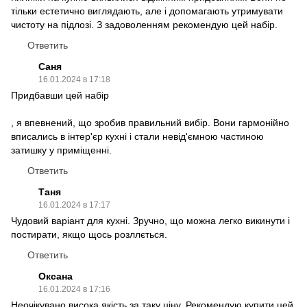
тільки естетично виглядають, але і допомагають утримувати
чистоту на підлозі. З задоволенням рекомендую цей набір.
Ответить
Саня
16.01.2024 в 17:18
Придбавши цей набір
, я впевнений, що зробив правильний вибір. Вони гармонійно
вписались в інтер'єр кухні і стали невід'ємною частиною
затишку у приміщенні.
Ответить
Таня
16.01.2024 в 17:17
Чудовий варіант для кухні. Зручно, що можна легко викинути і
постирати, якщо щось розллється.
Ответить
Оксана
16.01.2024 в 17:16
Неочікувано висока якість за таку ціну. Рекомендую купити цей