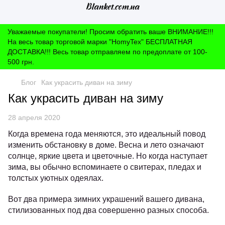
Уважаемые покупатели! Просим обратить ваше ВНИМАНИЕ!!!
На весь товар торговой марки "HomyTex" БЕСПЛАТНАЯ
ДОСТАВКА!!! Весь товар отправляем по предоплате от 100-
500 грн.
Блог
Как украсить диван на зиму
Как украсить диван на зиму
28 апреля 2020
Когда времена года меняются, это идеальный повод
изменить обстановку в доме.
Весна и лето означают
солнце, яркие цвета и цветочные.
Но когда наступает
зима, вы обычно вспоминаете о свитерах, пледах и
толстых уютных одеялах.
Вот два примера зимних украшений вашего дивана,
стилизованных под два совершенно разных способа.