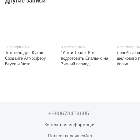
Другие записи
17 января 2024
3 октября 2023
5 сентября 20
Текстиль для Кухни:
"Уют и Тепло: Как
Лечебные с
Создайте Атмосферу
подготовить Спальню на
шелкового 
Вкуса и Уюта
Зимний период"
белья.
+380673454695
Контактная информация
Полная версия сайта