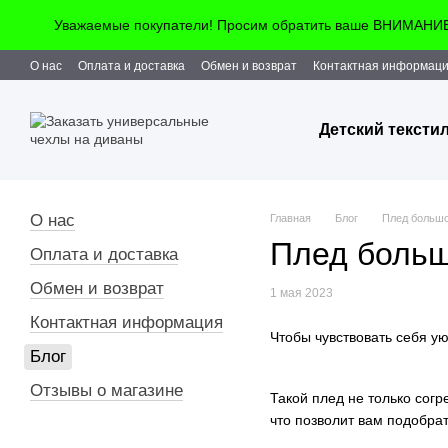
Перейти к основному контенту
Уважаемые покупатели! Просим обратить ваше ВНИМАНИЕ!!
О нас
Оплата и доставка
Обмен и возврат
Контактная информац
Детский тексти
О нас
Главная
Блог
Плед большо
Плед больш
Оплата и доставка
Обмен и возврат
1 мая 2023
Контактная информация
Чтобы чувствовать себя у
Блог
Отзывы о магазине
Такой плед не только согр
что позволит вам подобрат