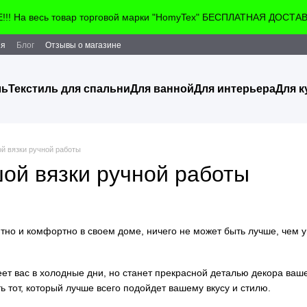
! На весь товар торговой марки "HomyTex" БЕСПЛАТНАЯ ДОСТАВКА!
ия
Блог
Отзывы о магазине
ль
Текстиль для спальни
Для ванной
Для интерьера
Для к
й вязки ручной работы
ой вязки ручной работы
ютно и комфортно в своем доме, ничего не может быть лучше, чем 
еет вас в холодные дни, но станет прекрасной деталью декора ваш
ь тот, который лучше всего подойдет вашему вкусу и стилю.