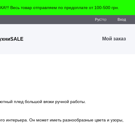
!! Весь товар отправляем по предоплате от 100-500 грн.
Рус
Укр
Вход
Мой заказ
ухни
SALE
уютный плед большой вязки ручной работы.
его интерьера. Он может иметь разнообразные цвета и узоры,