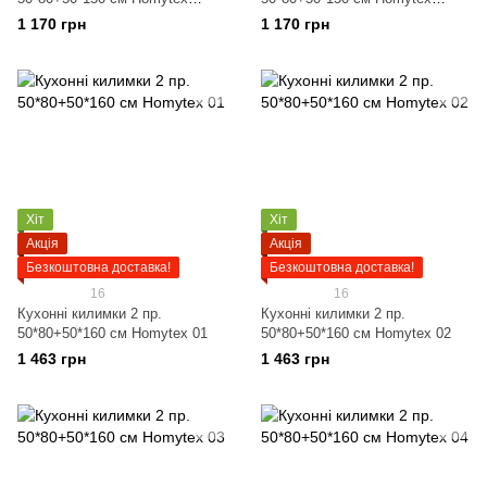
Темно-сірий
Чорні
1 170 грн
1 170 грн
Хіт
Хіт
Акція
Акція
Безкоштовна доставка!
Безкоштовна доставка!
16
16
Кухонні килимки 2 пр.
Кухонні килимки 2 пр.
50*80+50*160 см Homytex 01
50*80+50*160 см Homytex 02
1 463 грн
1 463 грн