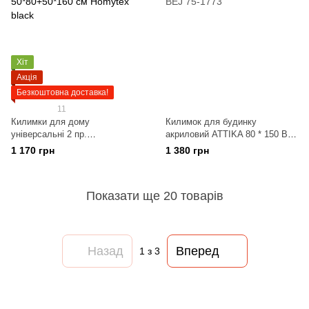
Хіт
Акція
Безкоштовна доставка!
11
Килимки для дому
Килимок для будинку
універсальні 2 пр.
акриловий ATTIKA 80 * 150 BEJ
50*80+50*160 см Homytex black
75-1773
1 170 грн
1 380 грн
Показати ще 20 товарів
Назад
Вперед
1
з 3