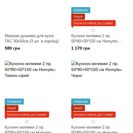
Новинка
Акція
Безкоштовна доставка!
15
Махрові рушники для кухні
Кухонні килимки 2 пр.
TAC 30х50см (3 шт. в коробці)
50*80+50*150 см Homytex
Коричневі
580 грн
1 170 грн
Новинка
Новинка
Акція
Акція
Безкоштовна доставка!
Безкоштовна доставка!
15
15
Кухонні килимки 2 пр.
Кухонні килимки 2 пр.
50*80+50*150 см Homytex
50*80+50*150 см Homytex