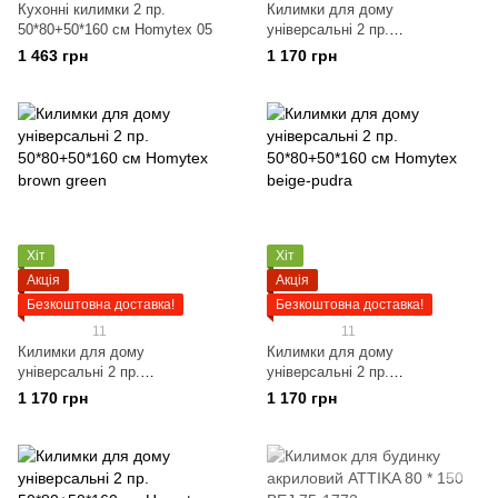
Кухонні килимки 2 пр.
Килимки для дому
50*80+50*160 см Homytex 05
універсальні 2 пр.
50*80+50*160 см Homytex gray
1 463 грн
1 170 грн
Хіт
Хіт
Акція
Акція
Безкоштовна доставка!
Безкоштовна доставка!
11
11
Килимки для дому
Килимки для дому
універсальні 2 пр.
універсальні 2 пр.
50*80+50*160 см Homytex
50*80+50*160 см Homytex
1 170 грн
1 170 грн
brown green
beige-pudra