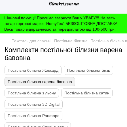
Шановні покупці! Просимо звернути Вашу УВАГУ!!! На весь
товар торгової марки "HomyTex" БЕЗКОШТОВНА ДОСТАВКА!
Весь товар відправляємо за передоплатою від 100-500 грн.
Текстиль для спальні
Постільна білизна
Постільна білизна 
Комплекти постільної білизни варена
бавовна
Постільна білизна Жаккард
Постільна білизна Бязь
Постільна білизна варена бавовна
Постільна білизна з льону
Постільна білизна сатин
Постільна білизна 3D Digital
Постільна білизна Ранфорс