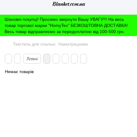
Шановні покупці! Просимо звернути Вашу УВАГУ!!! На весь
товар торгової марки "HomyTex" БЕЗКОШТОВНА ДОСТАВКА!
Весь товар відправляємо за передоплатою від 100-500 грн.
Текстиль для спальні
Наматрацники
Лляні
Немає товарів