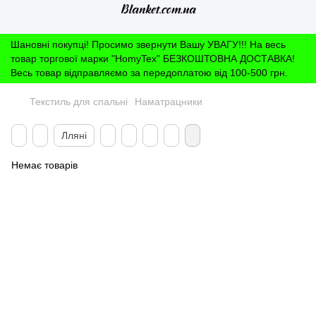
Шановні покупці! Просимо звернути Вашу УВАГУ!!! На весь
товар торгової марки "HomyTex" БЕЗКОШТОВНА ДОСТАВКА!
Весь товар відправляємо за передоплатою від 100-500 грн.
Текстиль для спальні
Наматрацники
Лляні
Немає товарів