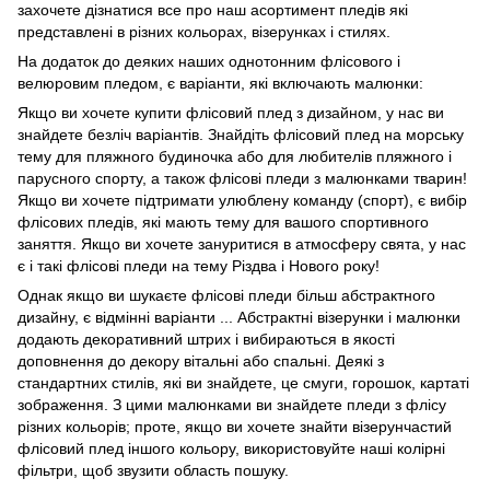
захочете дізнатися все про наш асортимент пледів які
представлені в різних кольорах, візерунках і стилях.
На додаток до деяких наших однотонним флісового і
велюровим пледом, є варіанти, які включають малюнки:
Якщо ви хочете купити флісовий плед з дизайном, у нас ви
знайдете безліч варіантів. Знайдіть флісовий плед на морську
тему для пляжного будиночка або для любителів пляжного і
парусного спорту, а також флісові пледи з малюнками тварин!
Якщо ви хочете підтримати улюблену команду (спорт), є вибір
флісових пледів, які мають тему для вашого спортивного
заняття. Якщо ви хочете зануритися в атмосферу свята, у нас
є і такі флісові пледи на тему Різдва і Нового року!
Однак якщо ви шукаєте флісові пледи більш абстрактного
дизайну, є відмінні варіанти ... Абстрактні візерунки і малюнки
додають декоративний штрих і вибираються в якості
доповнення до декору вітальні або спальні. Деякі з
стандартних стилів, які ви знайдете, це смуги, горошок, картаті
зображення. З цими малюнками ви знайдете пледи з флісу
різних кольорів; проте, якщо ви хочете знайти візерунчастий
флісовий плед іншого кольору, використовуйте наші колірні
фільтри, щоб звузити область пошуку.