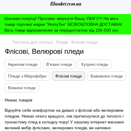
Шановні покупці! Просимо звернути Вашу УВАГУ!!! На весь
товар торгової марки "HomyTex" БЕЗКОШТОВНА ДОСТАВКА!
Весь товар відправляємо за передоплатою від 100-500 грн.
Текстиль для спальні
Пледи
Флісові пледи
Флісові, Велюрові пледи
Акрилові пледи
В'язані пледи
Хутряні пледи
Пледи з Мікрофібри
Флісові пледи
Бавовняні пледи
Вовняні пледи
Немає товарів
Відчуйте себе комфортом на дивані з флісові або велюровим
пледом. Немає нічого кращого, ніж притиснутися до теплого і
пухнастому плед в холодну пору! У нашому інтернет магазині
великий вибір флісових, велюрових пледів, ви напевно