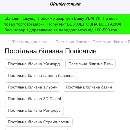
Шановні покупці! Просимо звернути Вашу УВАГУ!!! На весь
товар торгової марки "HomyTex" БЕЗКОШТОВНА ДОСТАВКА!
Весь товар відправляємо за передоплатою від 100-500 грн.
Текстиль для спальні
Постільна білизна
Постільна білизна 
Постільна білизна Полісатин
Постільна білизна Жаккард
Постільна білизна Бязь
Постільна білизна варена бавовна
Постільна білизна з льону
Постільна білизна сатин
Постільна білизна 3D Digital
Постільна білизна Ранфорс
Постільна білизна Страйп-сатин