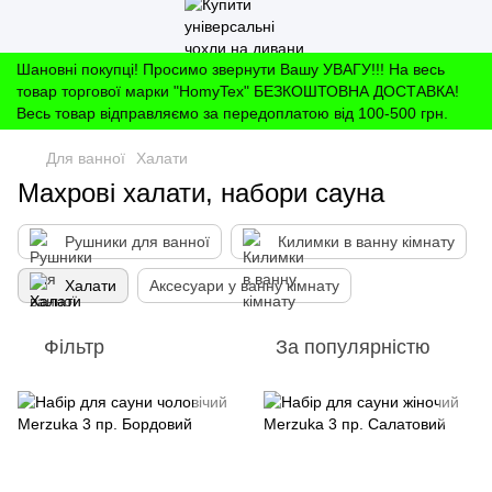
Шановні покупці! Просимо звернути Вашу УВАГУ!!! На весь
товар торгової марки "HomyTex" БЕЗКОШТОВНА ДОСТАВКА!
Весь товар відправляємо за передоплатою від 100-500 грн.
Для ванної
Халати
Махрові халати, набори сауна
Рушники для ванної
Килимки в ванну кімнату
Халати
Аксесуари у ванну кімнату
Фільтр
За популярністю