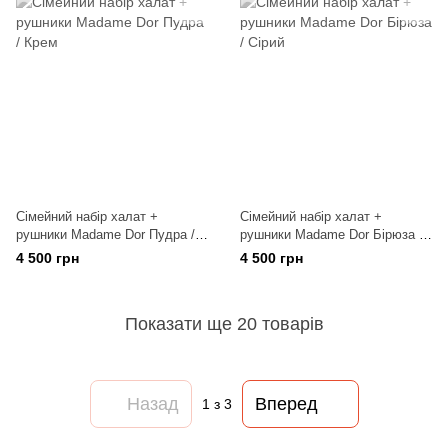
Сімейний набір халат +
Сімейний набір халат +
рушники Madame Dor Пудра /
рушники Madame Dor Бірюза /
Крем
Сірий
4 500 грн
4 500 грн
Показати ще 20 товарів
Назад
Вперед
1
з 3