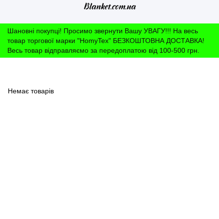
Шановні покупці! Просимо звернути Вашу УВАГУ!!! На весь
товар торгової марки "HomyTex" БЕЗКОШТОВНА ДОСТАВКА!
Весь товар відправляємо за передоплатою від 100-500 грн.
Немає товарів