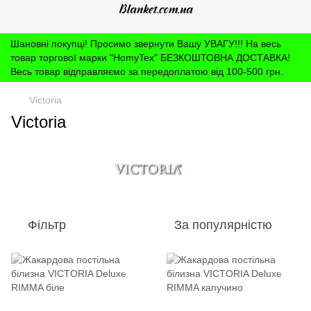
Шановні покупці! Просимо звернути Вашу УВАГУ!!! На весь
товар торгової марки "HomyTex" БЕЗКОШТОВНА ДОСТАВКА!
Весь товар відправляємо за передоплатою від 100-500 грн.
Victoria
Victoria
Фільтр
За популярністю