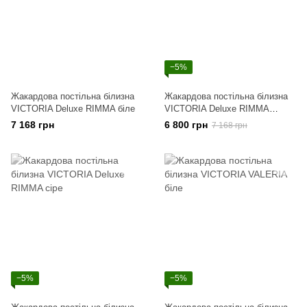
−5%
Жакардова постільна білизна
Жакардова постільна білизна
VICTORIA Deluxe RIMMA біле
VICTORIA Deluxe RIMMA
капучино
7 168 грн
6 800 грн
7 168 грн
−5%
−5%