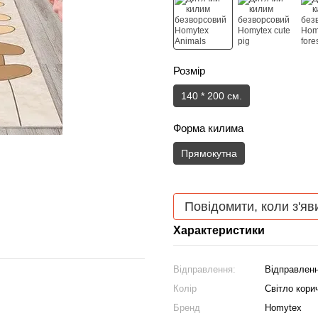
Розмір
140 * 200 см.
Форма килима
Прямокутна
Повідомити, коли з'яв
Характеристики
Відправлення:
Відправленн
Колір
Світло кори
Бренд
Homytex