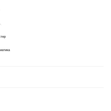
є
.
стер
матика