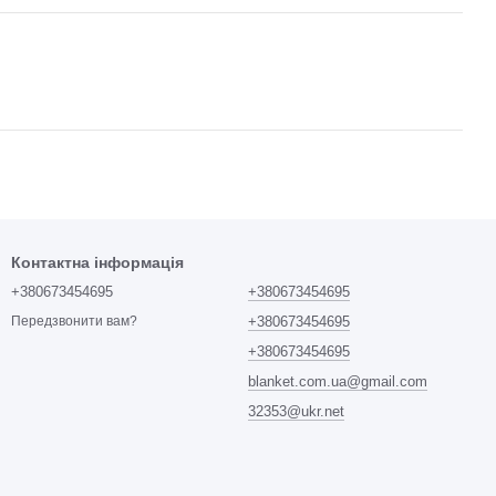
Контактна інформація
+380673454695
+380673454695
+380673454695
Передзвонити вам?
+380673454695
blanket.com.ua@gmail.com
32353@ukr.net