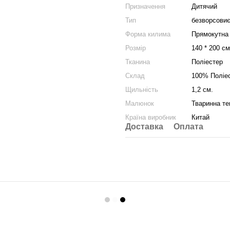
Призначення
Дитячий
Тип
безворсови
Форма килима
Прямокутна
Розмір
140 * 200 см
Тканина
Поліестер
Склад
100% Поліе
Щильність
1,2 см.
Малюнок
Тваринна те
Країна виробник
Китай
Доставка
Оплата