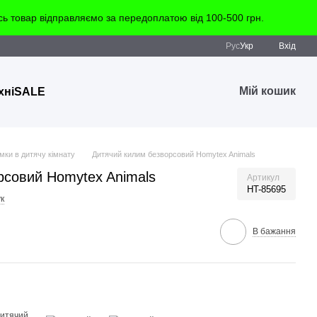
 товар відправляємо за передоплатою від 100-500 грн.
Рус
Укр
Вхід
Мій кошик
хні
SALE
мки в дитячу кімнату
Дитячий килим безворсовий Homytex Animals
рсовий Homytex Animals
Артикул
HT-85695
к
В бажання