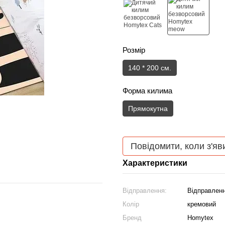
Розмір
140 * 200 см.
Форма килима
Прямокутна
Повідомити, коли з'яв
Характеристики
Відправлення:
Відправленн
Колір
кремовий
Бренд
Homytex