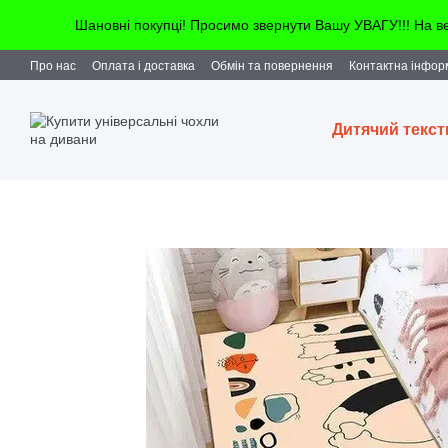
Перейти до основного контенту
Шановні покупці! Просимо звернути Вашу УВАГУ!!! На 
Про нас
Оплата і доставка
Обмін та повернення
Контактна інфор
Дитячий текс