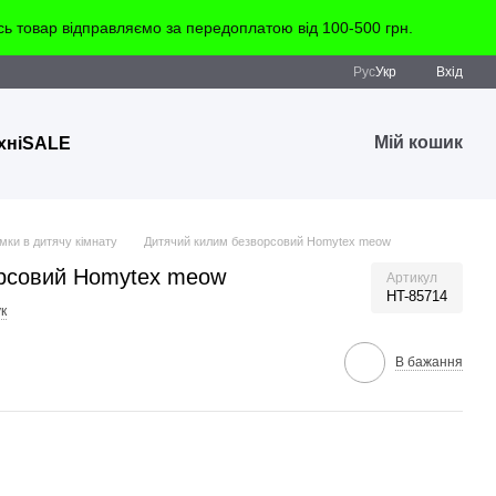
 товар відправляємо за передоплатою від 100-500 грн.
Рус
Укр
Вхід
Мій кошик
хні
SALE
мки в дитячу кімнату
Дитячий килим безворсовий Homytex meow
рсовий Homytex meow
Артикул
HT-85714
к
В бажання