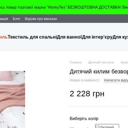
весь товар торгової марки "HomyTex" БЕЗКОШТОВНА ДОСТАВКА! Весь
мація
Блог
Відгуки про магазин
тиль
Текстиль для спальні
Для ванної
Для інтер'єру
Для ку
Головна
Дитячий текстиль
Кили
Дитячий килим безво
Немає в наявності
Написати відгу
2 228 грн
Виберіть колір