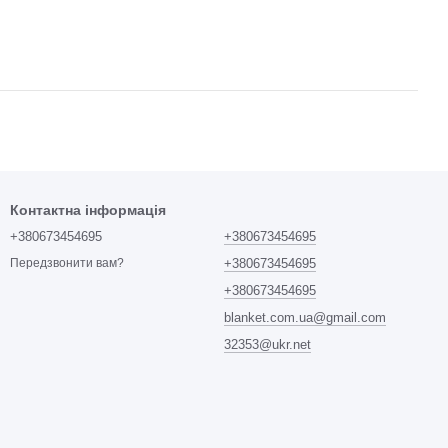
Контактна інформація
+380673454695
+380673454695
+380673454695
Передзвонити вам?
+380673454695
blanket.com.ua@gmail.com
32353@ukr.net