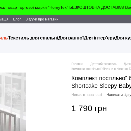
весь товар торгової марки "HomyTex" БЕЗКОШТОВНА ДОСТАВКА! Весь
мація
Блог
Відгуки про магазин
тиль
Текстиль для спальні
Для ванної
Для інтер'єру
Для ку
Головна
Дитячий текстиль
Дитя
Комплект постільної білизни в ліжечко 
Комплект постільної б
Shortcake Sleepy Bab
Немає в наявності
Написати відгу
1 790 грн