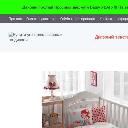
Перейти до основного контенту
Шановні покупці! Просимо звернути Вашу УВАГУ!!! На 
Про нас
Оплата і доставка
Обмін та повернення
Контактна інфор
Дитячий текс