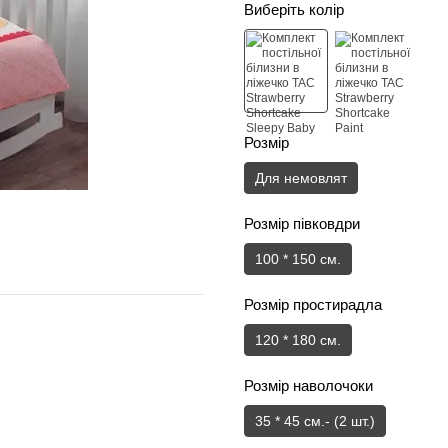
Виберіть колір
Розмір
Для немовлят
Розмір півковдри
100 * 150 см.
Розмір простирадла
120 * 180 см.
Розмір наволочоки
35 * 45 см.- (2 шт.)