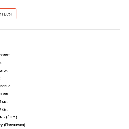
иться
овлят
ко
аток
с
вовна
овлят
0 см.
0 см.
м.- (2 шт.)
ry (Полуничка)