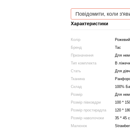
Повідомити, коли з'яв
Характеристики
Колір
Рожевий
Бренд
Tac
Призначення
Для нем
Тип комплекта
В ліжеч
Стать
Для дівч
Тканина
Ранфор
Склад
100% Ба
Розмір
Для нем
Розмір півковдри
100 * 15
Розмір простирадла
120 * 18
Розмір наволочоки
35 * 45 с
Малюнок
Strawber