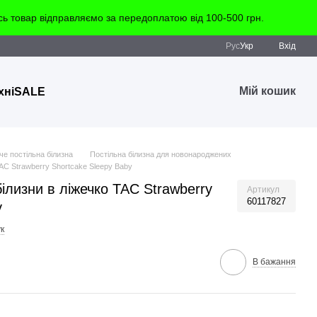
 товар відправляємо за передоплатою від 100-500 грн.
Рус
Укр
Вхід
Мій кошик
хні
SALE
че постільна білизна
Постільна білизна для новонароджених
TAC Strawberry Shortcake Sleepy Baby
ілизни в ліжечко TAC Strawberry
Артикул
60117827
y
к
В бажання